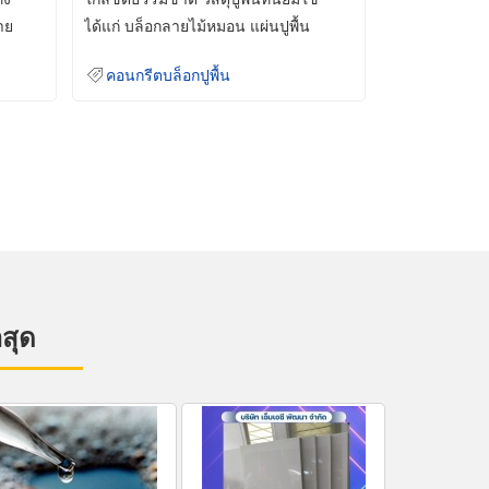
าย
ได้แก่ บล็อกลายไม้หมอน แผ่นปูพื้น
คอนกรีต
คอนกรีตบล็อกปูพื้น
าสุด