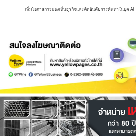
เพิ่มโอกาสการมองเห็นธุรกิจและติดอันดับการค้นหาในยุค AI ด้