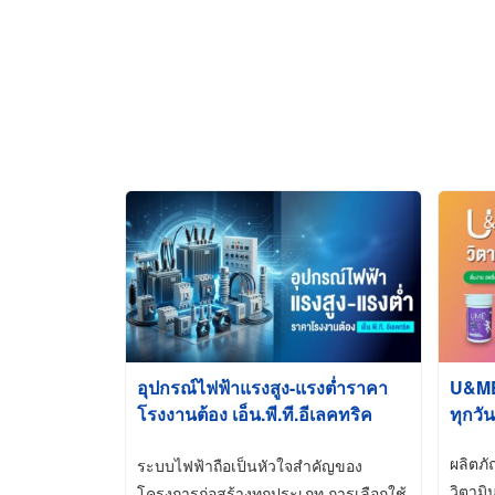
อุปกรณ์ไฟฟ้าแรงสูง-แรงต่ำราคา
U&ME ว
โรงงานต้อง เอ็น.พี.ที.อีเลคทริค
ทุกวัน
ซัพพลาย
ผลิตภ
ระบบไฟฟ้าถือเป็นหัวใจสำคัญของ
วิตามิ
โครงการก่อสร้างทุกประเภท การเลือกใช้