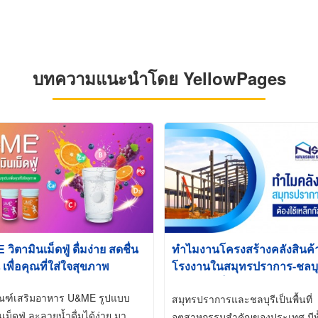
บทความแนะนำโดย YellowPages
ิตามินเม็ดฟู่ ดื่มง่าย สดชื่น
ทำไมงานโครงสร้างคลังสินค
 เพื่อคุณที่ใส่ใจสุขภาพ
โรงงานในสมุทรปราการ-ชลบุรี
นิยมใช้เหล็กชุบกัลวาไนซ์ (Ho
ัณฑ์เสริมอาหาร U&ME รูปแบบ
Galvanized)
สมุทรปราการและชลบุรีเป็นพื้นที่
นเม็ดฟู่ ละลายน้ำดื่มได้ง่าย มา
อุตสาหกรรมสำคัญของประเทศ มีทั